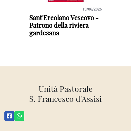
13/06/2026
SANT'
Sant'Ercolano Vescovo -
Giu
Patrono della riviera
ric
gardesana
rel
Unità Pastorale
S. Francesco d'Assisi